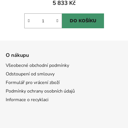
5 833 Kč
DO KOŠÍKU
Z
á
O nákupu
p
a
Všeobecné obchodní podmínky
t
Odstoupení od smlouvy
í
Formulář pro vrácení zboží
Podmínky ochrany osobních údajů
Informace o recyklaci