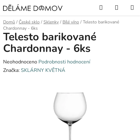
Přejít
Hledat
NÁKUP
na
KOŠÍK
obsah
Domů
/
České sklo
/
Sklenky
/
Bílé víno
/
Telesto barikované
Chardonnay - 6ks
Telesto barikované
Chardonnay - 6ks
Průměrné
Neohodnoceno
Podrobnosti hodnocení
hodnocení
Značka:
SKLÁRNY KVĚTNÁ
produktu
je
0,0
z
5
hvězdiček.