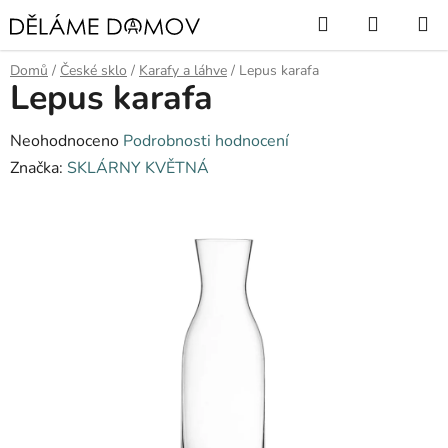
Přejít
Hledat
NÁKUP
na
KOŠÍK
obsah
Domů
/
České sklo
/
Karafy a láhve
/
Lepus karafa
Lepus karafa
Průměrné
Neohodnoceno
Podrobnosti hodnocení
hodnocení
Značka:
SKLÁRNY KVĚTNÁ
produktu
je
0,0
z
5
hvězdiček.