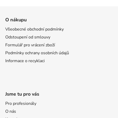
Z
á
O nákupu
p
a
Všeobecné obchodní podmínky
t
Odstoupení od smlouvy
í
Formulář pro vrácení zboží
Podmínky ochrany osobních údajů
Informace o recyklaci
Jsme tu pro vás
Pro profesionály
O nás