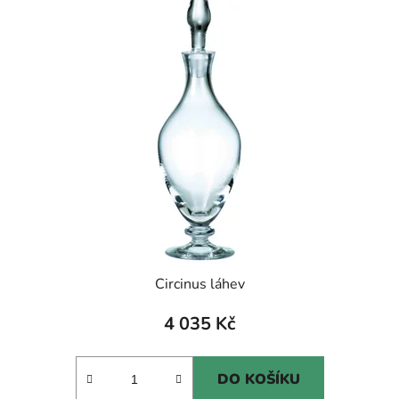
Circinus láhev
4 035 Kč
DO KOŠÍKU