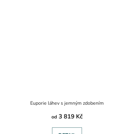
Euporie láhev s jemným zdobením
3 819 Kč
od