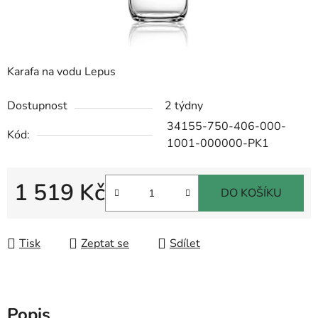
Karafa na vodu Lepus
Dostupnost
2 týdny
34155-750-406-000-
Kód:
1001-000000-PK1
1 519 Kč
DO KOŠÍKU
Měrná cena:
Tisk
Zeptat se
Sdílet
Popis