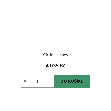
Circinus láhev
4 035 Kč
DO KOŠÍKU