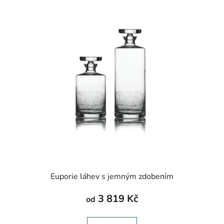
Euporie láhev s jemným zdobením
3 819 Kč
od