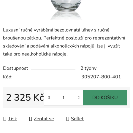
Luxusní ručně vyráběná bezolovnatá láhev s ručně
broušenou zátkou. Perfektně poslouží pro reprezentativní
skladování a podávání alkoholických nápojů, lze ji využít
také pro nealkoholické nápoje.
Dostupnost
2 týdny
Kód:
305207-800-401
2 325 Kč
DO KOŠÍKU
Měrná cena:
Tisk
Zeptat se
Sdílet