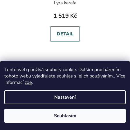
Lyra karafa
1 519 Kč
DETAIL
Tento web používá soubory cookie. Dalším procházením
tohoto webu vyjadřujete souhlas s jejich používáním.. Více
informací
zde
.
Nastavení
Souhlasím