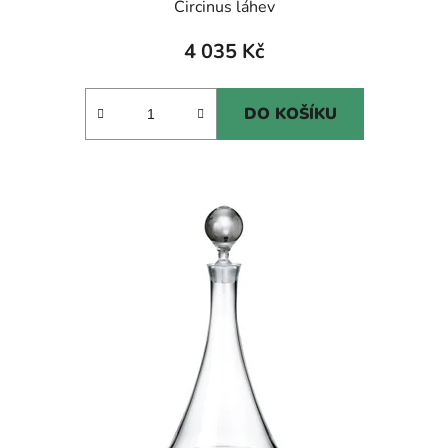
Circinus láhev
4 035 Kč
DO KOŠÍKU