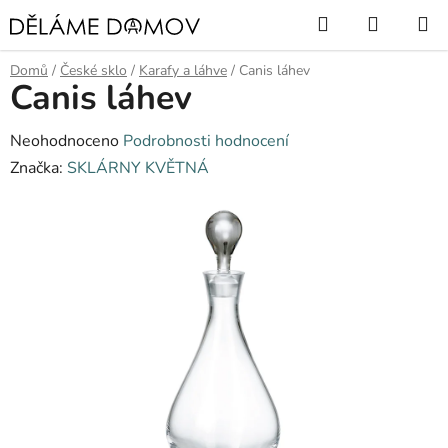
Přejít
Hledat
NÁKUP
na
KOŠÍK
obsah
Domů
/
České sklo
/
Karafy a láhve
/
Canis láhev
Canis láhev
Průměrné
Neohodnoceno
Podrobnosti hodnocení
hodnocení
Značka:
SKLÁRNY KVĚTNÁ
produktu
je
0,0
z
5
hvězdiček.