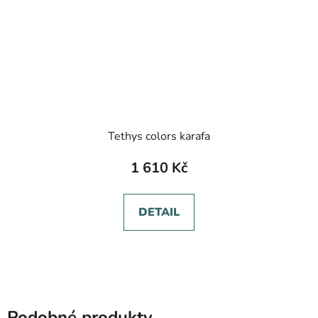
Tethys colors karafa
1 610 Kč
DETAIL
Podobné produkty