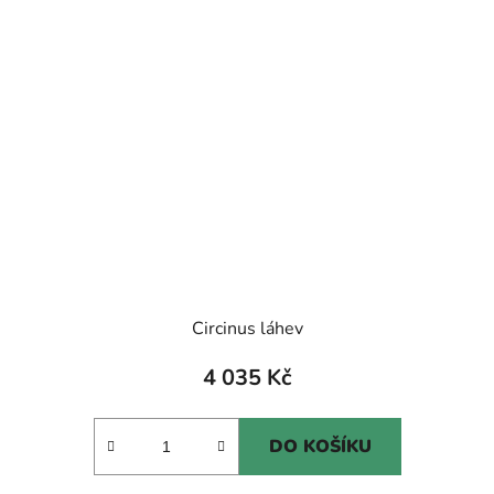
Circinus láhev
4 035 Kč
DO KOŠÍKU