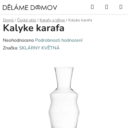
Přejít
Hledat
NÁKUP
na
KOŠÍK
obsah
Domů
/
České sklo
/
Karafy a láhve
/
Kalyke karafa
Kalyke karafa
Průměrné
Neohodnoceno
Podrobnosti hodnocení
hodnocení
Značka:
SKLÁRNY KVĚTNÁ
produktu
je
0,0
z
5
hvězdiček.