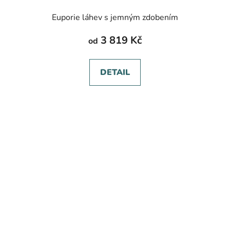
Euporie láhev s jemným zdobením
3 819 Kč
od
DETAIL