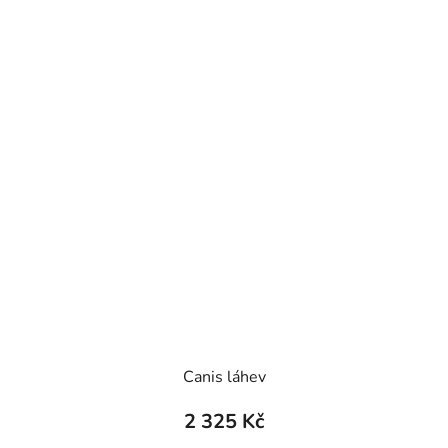
Canis láhev
2 325 Kč