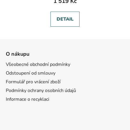
1 519 Kč
DETAIL
Z
á
O nákupu
p
a
Všeobecné obchodní podmínky
t
Odstoupení od smlouvy
í
Formulář pro vrácení zboží
Podmínky ochrany osobních údajů
Informace o recyklaci