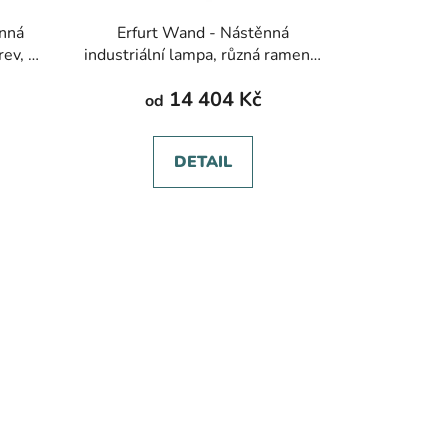
nná
Erfurt Wand - Nástěnná
rev, ø
industriální lampa, různá ramena,
více barev
14 404 Kč
od
DETAIL