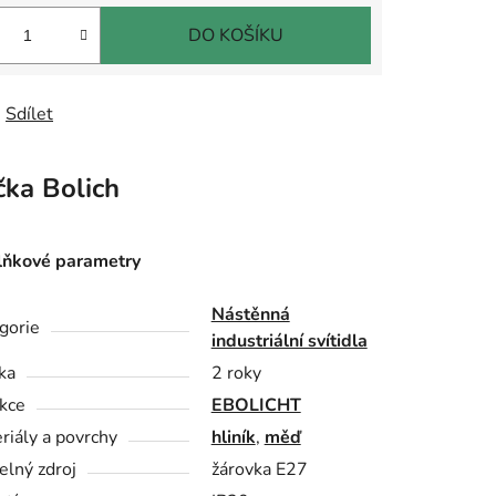
DO KOŠÍKU
Sdílet
čka
Bolich
ňkové parametry
Nástěnná
gorie
industriální svítidla
ka
2 roky
kce
EBOLICHT
riály a povrchy
hliník
,
měď
elný zdroj
žárovka E27