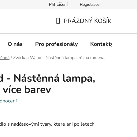
Přihlášení
Registrace
PRÁZDNÝ KOŠÍK
NÁKUPNÍ
KOŠÍK
O nás
Pro profesionály
Kontakty
Hod
těnná
/
Zwickau Wand - Nástěnná lampa, různá ramena,
 - Nástěnná lampa,
 více barev
dnocení
lo s nadčasovými tvary, které ani po letech