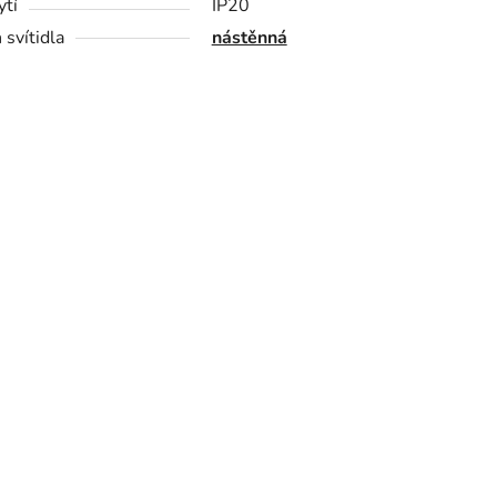
ytí
IP20
 svítidla
nástěnná