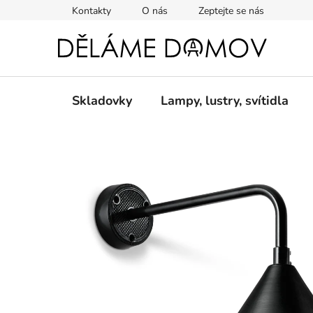
Přejít
Kontakty
O nás
Zeptejte se nás
na
obsah
Skladovky
Lampy, lustry, svítidla