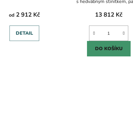
s hedvábným stínítkem, pa
2 912 Kč
13 812 Kč
od
DETAIL
DO KOŠÍKU