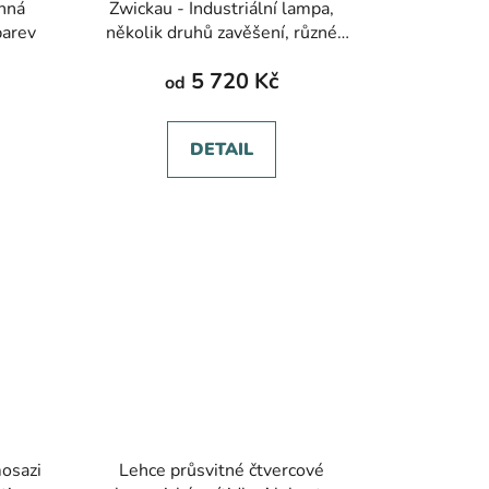
Zwickau - Industriální lampa,
barev
několik druhů zavěšení, různé
barvy, ø 200-400 mm
5 720 Kč
od
DETAIL
osazi
Lehce průsvitné čtvercové