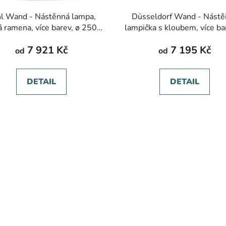
l Wand - Nástěnná lampa,
Düsseldorf Wand - Nástě
á ramena, více barev, ø 250-
lampička s kloubem, více ba
500 mm
150 mm
7 921 Kč
7 195 Kč
od
od
DETAIL
DETAIL