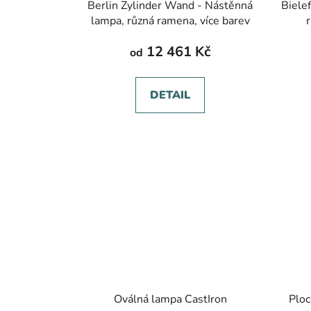
Berlin Zylinder Wand - Nástěnná
Biele
lampa, různá ramena, více barev
12 461 Kč
od
DETAIL
Oválná lampa CastIron
Ploc