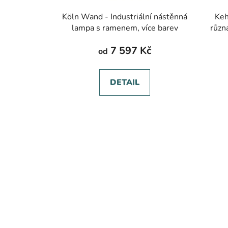
Köln Wand - Industriální nástěnná
Keh
lampa s ramenem, více barev
různ
7 597 Kč
od
DETAIL