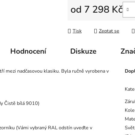
od
7 298 Kč
Měrná cena:
Tisk
Zeptat se
Hodnocení
Diskuze
Zna
tří mezi nadčasovou klasiku. Byla ručně vyrobena v
Dopl
Kate
Záru
dy Čistě bílá 9010)
Kole
Mate
vzorníku (Vámi vybraný RAL odstín uveďte v
Svět