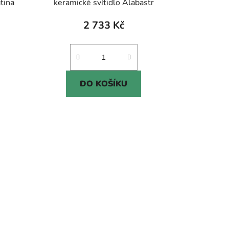
tina
keramické svítidlo Alabastr
2 733 Kč
DO KOŠÍKU