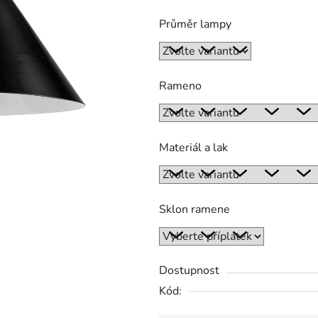
z
Průměr lampy
5
hvězdiček.
Rameno
Materiál a lak
Sklon ramene
Dostupnost
Kód: