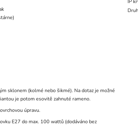
IP kr
ak
Druh
stárne)
ným sklonem (kolmé nebo šikmé). Na dotaz je možné
riantou je potom esovitě zahnuté rameno.
povrchovou úpravu.
árovku E27 do max. 100 wattů (dodáváno bez