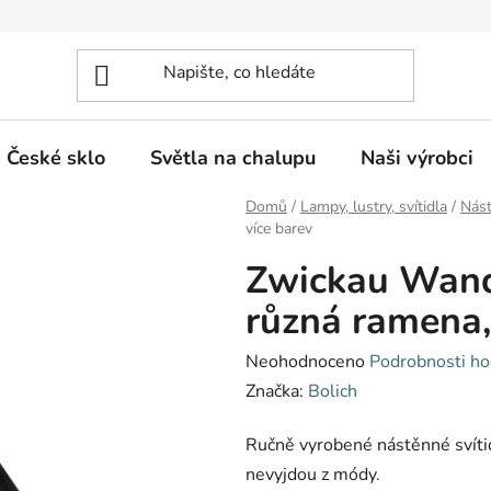
České sklo
Světla na chalupu
Naši výrobci
Domů
/
Lampy, lustry, svítidla
/
Nás
více barev
Zwickau Wand
různá ramena,
Průměrné
Neohodnoceno
Podrobnosti ho
hodnocení
Značka:
Bolich
produktu
Ručně vyrobené nástěnné svítid
je
nevyjdou z módy.
0,0