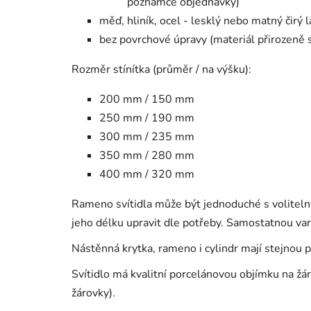
poznámce objednávky)
měď, hliník, ocel - lesklý nebo matný čirý l
bez povrchové úpravy (materiál přirozeně 
Rozměr stínítka (průměr / na výšku):
200 mm / 150 mm
250 mm / 190 mm
300 mm / 235 mm
350 mm / 280 mm
400 mm / 320 mm
Rameno svítidla může být jednoduché s volitel
jeho délku upravit dle potřeby. Samostatnou va
Nástěnná krytka, rameno i cylindr mají stejnou 
Svítidlo má kvalitní porcelánovou objímku na ž
žárovky).