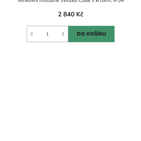
Venkovní mosazné svítidlo Cube s křížem, IP54
2 840 Kč
DO KOŠÍKU