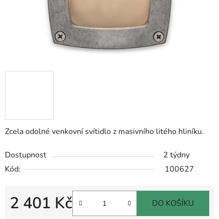
Zcela odolné venkovní svítidlo z masivního litého hliníku.
Dostupnost
2 týdny
Kód:
100627
2 401 Kč
DO KOŠÍKU
Měrná cena: