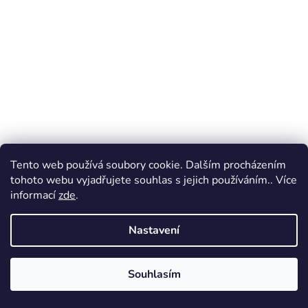
Tento web používá soubory cookie. Dalším procházením
tohoto webu vyjadřujete souhlas s jejich používáním.. Více
informací
zde
.
Nastavení
Venkovní hliníkové svítidlo Cube s křížem, IP54
2 713 Kč
Souhlasím
DO KOŠÍKU