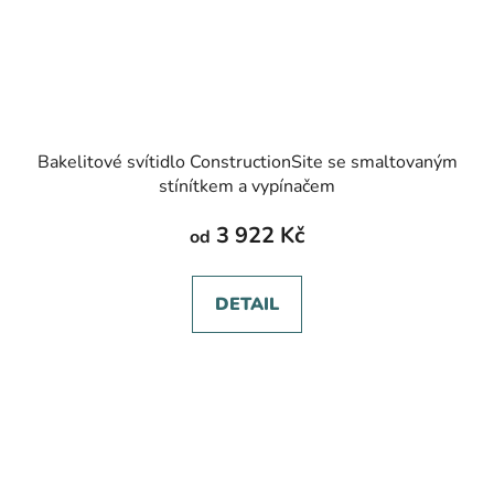
Bakelitové svítidlo ConstructionSite se smaltovaným
stínítkem a vypínačem
3 922 Kč
od
DETAIL