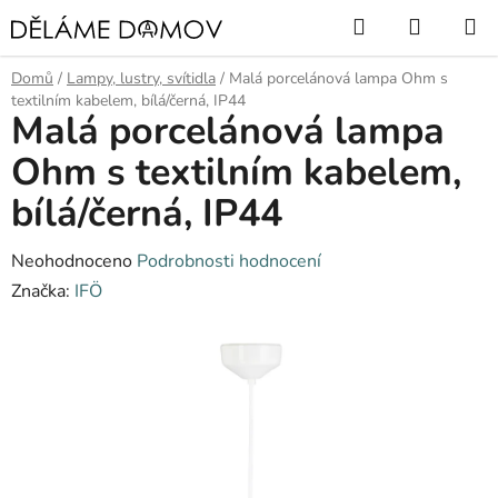
Přejít
Hledat
NÁKUP
na
KOŠÍK
obsah
Domů
/
Lampy, lustry, svítidla
/
Malá porcelánová lampa Ohm s
textilním kabelem, bílá/černá, IP44
Malá porcelánová lampa
Ohm s textilním kabelem,
bílá/černá, IP44
Průměrné
Neohodnoceno
Podrobnosti hodnocení
hodnocení
Značka:
IFÖ
produktu
je
0,0
z
5
hvězdiček.