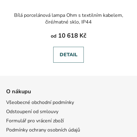
Bílá porcelánová lampa Ohm s textilním kabelem,
čiré/matné sklo, IP44
10 618 Kč
od
DETAIL
Z
á
O nákupu
p
a
Všeobecné obchodní podmínky
t
Odstoupení od smlouvy
í
Formulář pro vrácení zboží
Podmínky ochrany osobních údajů