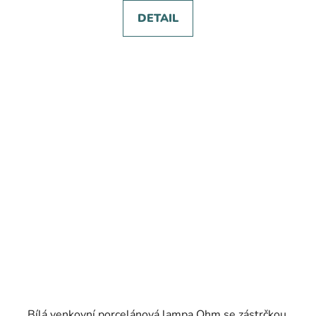
DETAIL
Bílá venkovní porcelánová lampa Ohm se zástrčkou,