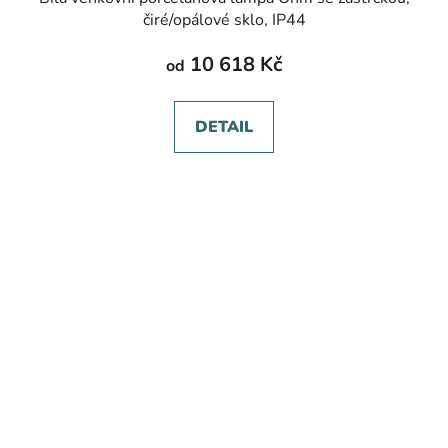
čiré/opálové sklo, IP44
10 618 Kč
od
DETAIL