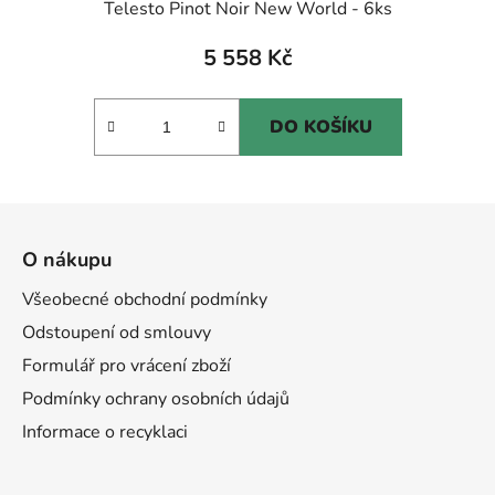
Telesto Pinot Noir New World - 6ks
5 558 Kč
DO KOŠÍKU
Z
á
O nákupu
p
a
Všeobecné obchodní podmínky
t
Odstoupení od smlouvy
í
Formulář pro vrácení zboží
Podmínky ochrany osobních údajů
Informace o recyklaci