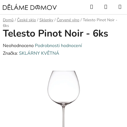
Přejít
Hledat
NÁKUP
na
KOŠÍK
obsah
Domů
/
České sklo
/
Sklenky
/
Červené víno
/
Telesto Pinot Noir -
6ks
Telesto Pinot Noir - 6ks
Průměrné
Neohodnoceno
Podrobnosti hodnocení
hodnocení
Značka:
SKLÁRNY KVĚTNÁ
produktu
je
0,0
z
5
hvězdiček.