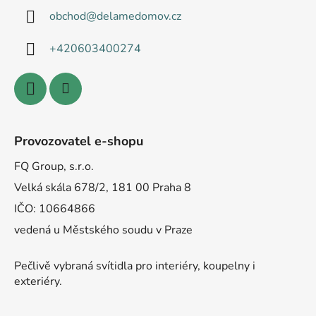
obchod
@
delamedomov.cz
+420603400274
Provozovatel e-shopu
FQ Group, s.r.o.
Velká skála 678/2, 181 00 Praha 8
IČO: 10664866
vedená u Městského soudu v Praze
Pečlivě vybraná svítidla pro interiéry, koupelny i
exteriéry.