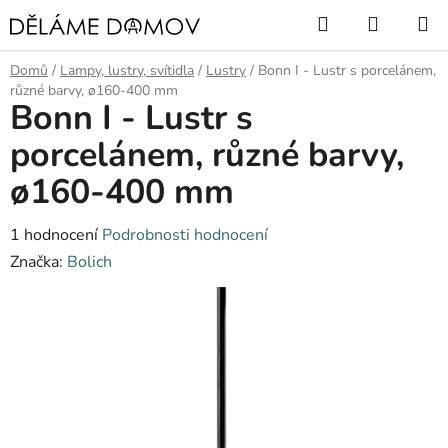
Přejít
Hledat
NÁKUP
na
KOŠÍK
obsah
Domů
/
Lampy, lustry, svítidla
/
Lustry
/
Bonn I - Lustr s porcelánem,
různé barvy, ø160-400 mm
Bonn I - Lustr s
porcelánem, různé barvy,
ø160-400 mm
Průměrné
1 hodnocení
Podrobnosti hodnocení
hodnocení
Značka:
Bolich
produktu
je
5,0
z
5
hvězdiček.