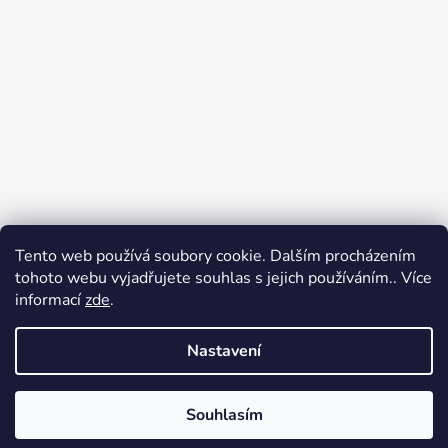
Tento web používá soubory cookie. Dalším procházením
tohoto webu vyjadřujete souhlas s jejich používáním.. Více
informací
zde
.
Sledovat na Instagramu
Nastavení
Vytvořil Shoptet
Souhlasím
Copyright 2026
Dělámedomov.cz
. Všechna práva
vyhrazena.