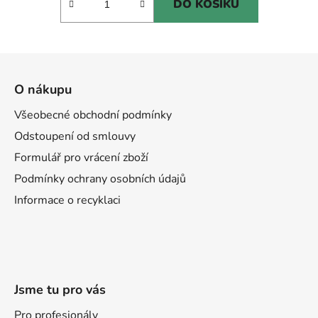
DO KOŠÍKU
Z
á
O nákupu
p
a
Všeobecné obchodní podmínky
t
Odstoupení od smlouvy
í
Formulář pro vrácení zboží
Podmínky ochrany osobních údajů
Informace o recyklaci
Jsme tu pro vás
Pro profesionály