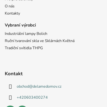
O nás
Kontakty
Vybraní výrobci
Industriální lampy Bolich
Ruční tvarování skla ve Sklárnách Květná
Tradiční svítidla THPG
Kontakt
obchod
@
delamedomov.cz
+420603400274