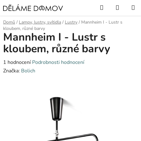
Přejít
Hledat
NÁKUP
na
KOŠÍK
obsah
Domů
/
Lampy, lustry, svítidla
/
Lustry
/
Mannheim I - Lustr s
kloubem, různé barvy
Mannheim I - Lustr s
kloubem, různé barvy
Průměrné
1 hodnocení
Podrobnosti hodnocení
hodnocení
Značka:
Bolich
produktu
je
5,0
z
5
hvězdiček.