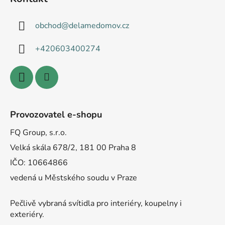
obchod
@
delamedomov.cz
+420603400274
Provozovatel e-shopu
FQ Group, s.r.o.
Velká skála 678/2, 181 00 Praha 8
IČO: 10664866
vedená u Městského soudu v Praze
Pečlivě vybraná svítidla pro interiéry, koupelny i
exteriéry.