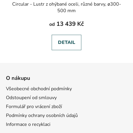
Circular - Lustr z ohýbané oceli, různé barvy, ø300-
500 mm
13 439 Kč
od
DETAIL
Z
á
O nákupu
p
a
Všeobecné obchodní podmínky
t
Odstoupení od smlouvy
í
Formulář pro vrácení zboží
Podmínky ochrany osobních údajů
Informace o recyklaci