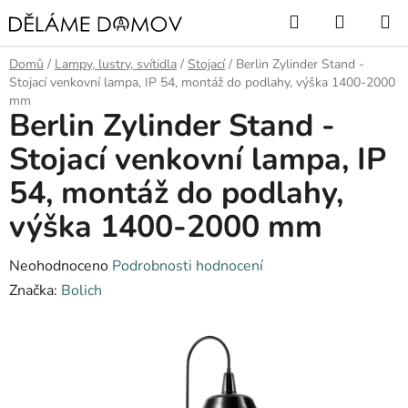
Přejít
Hledat
NÁKUP
na
KOŠÍK
obsah
Domů
/
Lampy, lustry, svítidla
/
Stojací
/
Berlin Zylinder Stand -
Stojací venkovní lampa, IP 54, montáž do podlahy, výška 1400-2000
mm
Berlin Zylinder Stand -
Stojací venkovní lampa, IP
54, montáž do podlahy,
výška 1400-2000 mm
Průměrné
Neohodnoceno
Podrobnosti hodnocení
hodnocení
Značka:
Bolich
produktu
je
0,0
z