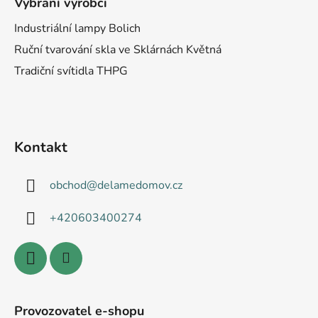
Vybraní výrobci
Industriální lampy Bolich
Ruční tvarování skla ve Sklárnách Květná
Tradiční svítidla THPG
Kontakt
obchod
@
delamedomov.cz
+420603400274
Provozovatel e-shopu