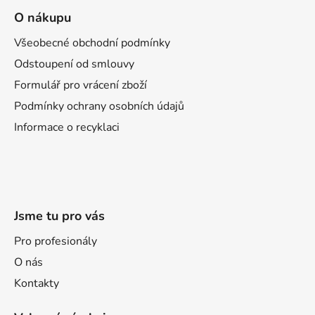
á
O nákupu
p
a
Všeobecné obchodní podmínky
t
Odstoupení od smlouvy
í
Formulář pro vrácení zboží
Podmínky ochrany osobních údajů
Informace o recyklaci
Jsme tu pro vás
Pro profesionály
O nás
Kontakty