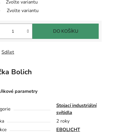
Zvolte variantu
Zvolte variantu
DO KOŠÍKU
Sdílet
čka
Bolich
ňkové parametry
Stojací industriální
gorie
svítidla
ka
2 roky
kce
EBOLICHT