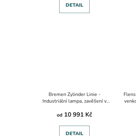
DETAIL
Bremen Zylinder Linie -
Flens
Industriální lampa, zavěšení v
venko
řadě, různé barvy, ø 250-400 mm
podl
10 991 Kč
od
DETAIL