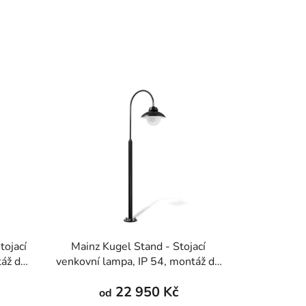
tojací
Mainz Kugel Stand - Stojací
táž do
venkovní lampa, IP 54, montáž do
1400-
podlahy, více barev, výška 1400-
22 950 Kč
2000 mm
od