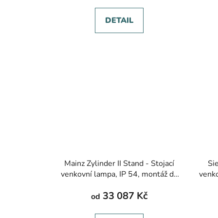
DETAIL
Mainz Zylinder II Stand - Stojací
Si
venkovní lampa, IP 54, montáž do
venko
podlahy, více barev, výška 1400-
podl
33 087 Kč
2000 mm
od