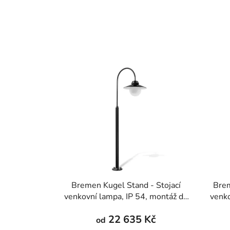
Bremen Kugel Stand - Stojací
Brem
venkovní lampa, IP 54, montáž do
venko
podlahy, více barev, výška 1400-
podl
22 635 Kč
2000 mm
od