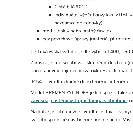
Čistě bílá 9010
individuální výběr barvy laku z RAL 
poznámce objednávky)
měď - lesklý nebo matný čirý lak
bez povrchové úpravy (materiál přirozeně 
Celková výška svítidla je dle výběru 1400, 1
Žárovka je pod šroubovací skleněnou krytkou (mlé
porcelánovou objímku na žárovku E27 do max. 1
IP 54 - svítidlo vhodné do exteriéru i interiéru.
Model BREMEN ZYLINDER je k dispozici také v ně
závěsná
,
nástěnná/stropní lampa s kloubem
, 
Na dotaz je také možné svítidlo sestavit i s jin
svítidlo společně navrhneme přesně podle Vašic