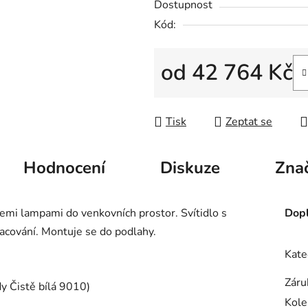
Dostupnost
Kód:
od
42 764 Kč
Měrná cena:
Tisk
Zeptat se
Hodnocení
Diskuze
Zna
třemi lampami do venkovních prostor. Svítidlo s
Dopl
acování. Montuje se do podlahy.
Kate
Záru
dy Čistě bílá 9010)
Kole