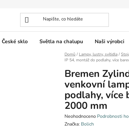
České sklo
Světla na chalupu
Naši výrobci
Domů
/
Lampy, lustry, svítidla
/
Stoj
IP 54, montáž do podlahy, více ba
Bremen Zylinde
venkovní lamp
podlahy, více 
2000 mm
Průměrné
Neohodnoceno
Podrobnosti ho
hodnocení
Značka:
Bolich