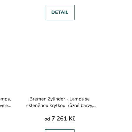
DETAIL
lampa,
Bremen Zylinder - Lampa se
více
skleněnou krytkou, různé barvy,
 mm
několik druhů zavěšení, ø250-400
7 261 Kč
mm
od