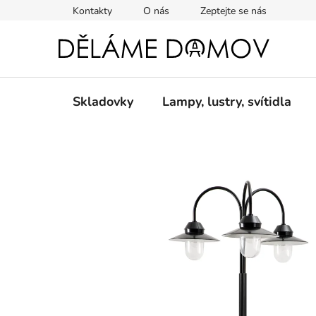
Přejít
Kontakty
O nás
Zeptejte se nás
na
obsah
Skladovky
Lampy, lustry, svítidla