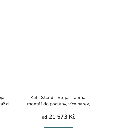
jací
Kehl Stand - Stojací lampa,
táž do
montáž do podlahy, více barev,
0 mm
výška 1400-2000 mm
21 573 Kč
od