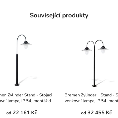
Související produkty
en Zylinder Stand - Stojací
Bremen Zylinder II Stand - S
vní lampa, IP 54, montáž do
venkovní lampa, IP 54, mon
ahy, více barev, výška 1400-
podlahy, více barev, výška 
22 161 Kč
32 455 Kč
2000 mm
2000 mm
od
od