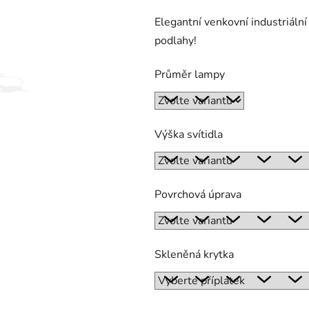
produktu
Elegantní venkovní industriální
je
podlahy!
0,0
z
Průměr lampy
5
hvězdiček.
Výška svítidla
Povrchová úprava
Skleněná krytka