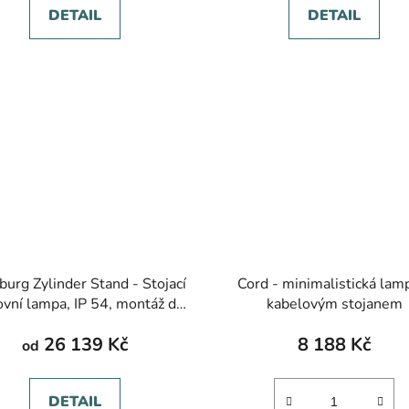
DETAIL
DETAIL
burg Zylinder Stand - Stojací
Cord - minimalistická lam
vní lampa, IP 54, montáž do
kabelovým stojanem
ahy, více barev, výška 1400-
26 139 Kč
8 188 Kč
2000 mm
od
DETAIL