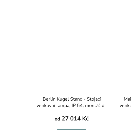
Berlin Kugel Stand - Stojací
Mai
venkovní lampa, IP 54, montáž do
venko
podlahy, výška 1400-2000 mm
podl
27 014 Kč
od