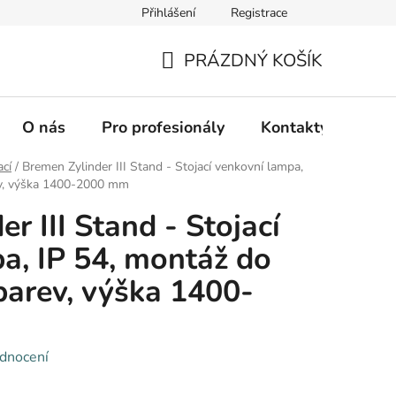
Přihlášení
Registrace
PRÁZDNÝ KOŠÍK
NÁKUPNÍ
KOŠÍK
O nás
Pro profesionály
Kontakty
Hod
ací
/
Bremen Zylinder III Stand - Stojací venkovní lampa,
rev, výška 1400-2000 mm
r III Stand - Stojací
a, IP 54, montáž do
barev, výška 1400-
dnocení