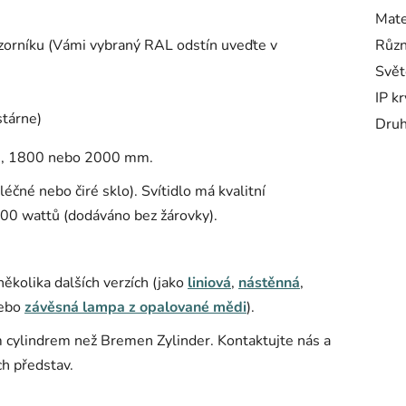
Mate
vzorníku (Vámi vybraný RAL odstín uveďte v
Růz
Svět
IP kr
stárne)
Druh
600, 1800 nebo 2000 mm.
čné nebo čiré sklo). Svítidlo má kvalitní
00 wattů (dodáváno bez žárovky).
kolika dalších verzích (jako
liniová
,
nástěnná
,
nebo
závěsná lampa z opalované mědi
).
ým cylindrem než Bremen Zylinder. Kontaktujte nás a
h představ.