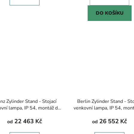
DO KOŠÍKU
nz Zylinder Stand - Stojací
Berlin Zylinder Stand - Sto
vní lampa, IP 54, montáž do
venkovní lampa, IP 54, mon
ahy, více barev, výška 1400-
podlahy, výška 1400-200
22 463 Kč
26 552 Kč
2000 mm
od
od