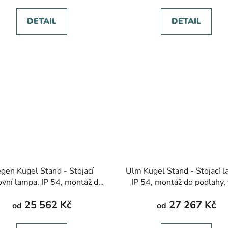
DETAIL
DETAIL
egen Kugel Stand - Stojací
Ulm Kugel Stand - Stojací 
vní lampa, IP 54, montáž do
IP 54, montáž do podlahy, 
ahy, více barev, výška 1400-
barev, výška 1400-2000
25 562 Kč
27 267 Kč
2000 mm
od
od