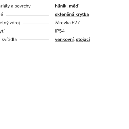
riály a povrchy
hliník
,
měď
né
skleněná krytka
elný zdroj
žárovka E27
ytí
IP54
 svítidla
venkovní
,
stojací