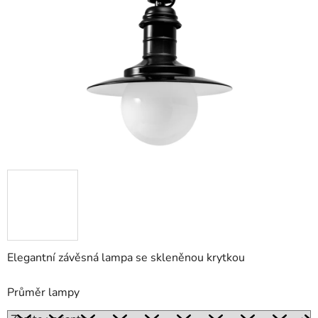
5
hvězdiček.
Elegantní závěsná lampa se skleněnou krytkou
Průměr lampy