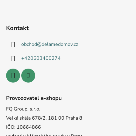
Kontakt
obchod
@
delamedomov.cz
+420603400274
Provozovatel e-shopu
FQ Group, s.r.o.
Velká skála 678/2, 181 00 Praha 8
IČO: 10664866