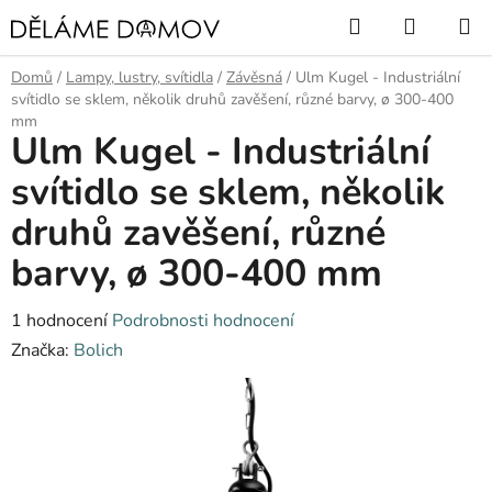
Přejít
Hledat
NÁKUP
na
KOŠÍK
obsah
Domů
/
Lampy, lustry, svítidla
/
Závěsná
/
Ulm Kugel - Industriální
svítidlo se sklem, několik druhů zavěšení, různé barvy, ø 300-400
mm
Ulm Kugel - Industriální
svítidlo se sklem, několik
druhů zavěšení, různé
barvy, ø 300-400 mm
Průměrné
1 hodnocení
Podrobnosti hodnocení
hodnocení
Značka:
Bolich
produktu
je
5,0
z