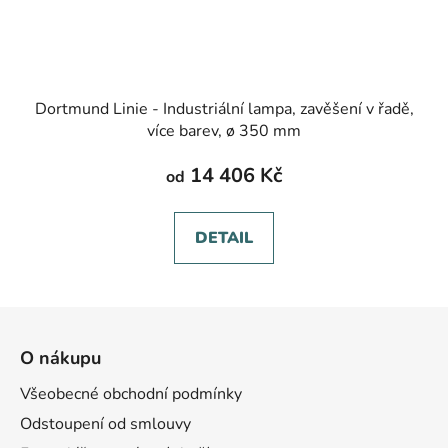
Dortmund Linie - Industriální lampa, zavěšení v řadě,
více barev, ø 350 mm
14 406 Kč
od
DETAIL
Z
á
O nákupu
p
a
Všeobecné obchodní podmínky
t
Odstoupení od smlouvy