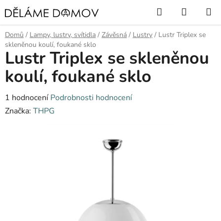
Přejít
Hledat
NÁKUP
na
KOŠÍK
obsah
Domů
/
Lampy, lustry, svítidla
/
Závěsná
/
Lustry
/
Lustr Triplex se
skleněnou koulí, foukané sklo
Lustr Triplex se skleněnou
koulí, foukané sklo
Průměrné
1 hodnocení
Podrobnosti hodnocení
hodnocení
Značka:
THPG
produktu
je
5,0
z
5
hvězdiček.