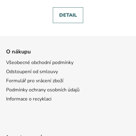
DETAIL
Z
á
O nákupu
p
a
Všeobecné obchodní podmínky
t
Odstoupení od smlouvy
í
Formulář pro vrácení zboží
Podmínky ochrany osobních údajů
Informace o recyklaci