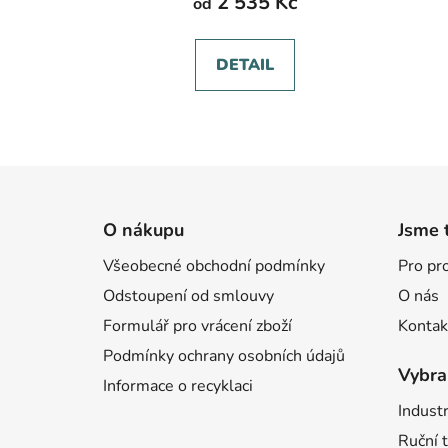
2 535 Kč
od
DETAIL
Z
á
O nákupu
Jsme 
p
Všeobecné obchodní podmínky
Pro pr
a
Odstoupení od smlouvy
O nás
t
í
Formulář pro vrácení zboží
Kontak
Podmínky ochrany osobních údajů
Vybra
Informace o recyklaci
Industr
Ruční t