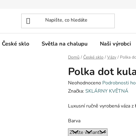
České sklo
Světla na chalupu
Naši výrobci
Domů
/
České sklo
/
Vázy
/
Polka d
Polka dot kul
Průměrné
Neohodnoceno
Podrobnosti ho
hodnocení
Značka:
SKLÁRNY KVĚTNÁ
produktu
Luxusní ručně vyrobená váza z
je
0,0
Barva
z
5