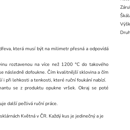
Záru
Škál
Výš
Druh
dřeva, která musí být na milimetr přesná a odpovídá
ovinu roztavenou na více než 1200 °C do takového
se následně dofoukne. Čím kvalitnější sklovina a čím
 i při lehkosti a tenkosti, které ruční foukání nabízí.
mantu se z produktu opukne vršek. Okraj se poté
e další pečlivá ruční práce.
sklárnách Květná v ČR. Každý kus je jedinečný a je