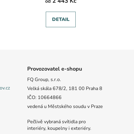
2 443 Kč
od
DETAIL
Provozovatel e-shopu
FQ Group, s.r.o.
v.cz
Velká skála 678/2, 181 00 Praha 8
IČO: 10664866
vedená u Městského soudu v Praze
Pečlivě vybraná svítidla pro
interiéry, koupelny i exteriéry.