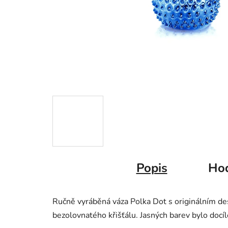
Popis
Ho
Ručně vyráběná váza Polka Dot s originálním d
bezolovnatého křišťálu. Jasných barev bylo docí