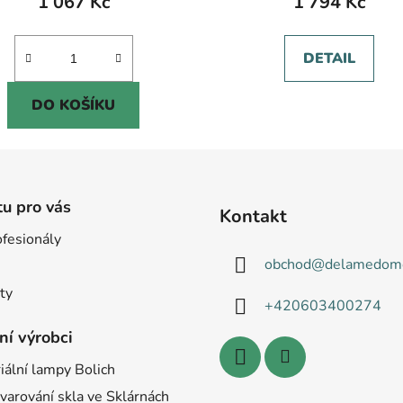
1 067 Kč
1 794 Kč
DETAIL
DO KOŠÍKU
tu pro vás
Kontakt
ofesionály
obchod
@
delamedomo
ty
+420603400274
ní výrobci
iální lampy Bolich
varování skla ve Sklárnách