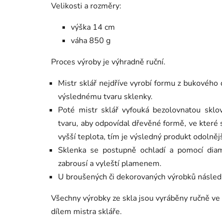
Velikosti a rozměry:
výška 14 cm
váha 850 g
Proces výroby je výhradně ruční.
Mistr sklář nejdříve vyrobí formu z bukového 
výslednému tvaru sklenky.
Poté mistr sklář vyfouká bezolovnatou skl
tvaru, aby odpovídal dřevěné formě, ve které 
vyšší teplota, tím je výsledný produkt odolnější
Sklenka se postupně ochladí a p
omocí dia
zabrousí a vyleští plamenem.
U broušených či dekorovaných výrobků následuj
Všechny výrobky ze skla jsou vyráběny ručně ve 
dílem mistra skláře.