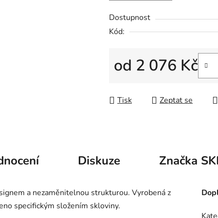
hvězdiček.
Dostupnost
Kód:
od
2 076 Kč
Měrná cena:
Tisk
Zeptat se
dnocení
Diskuze
Značka
SK
esignem a nezaměnitelnou strukturou. Vyrobená z
Dopl
leno specifickým složením skloviny.
Kate