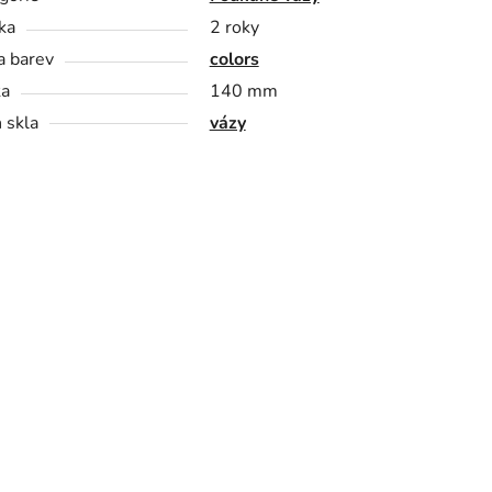
ka
2 roky
a barev
colors
ka
140 mm
 skla
vázy