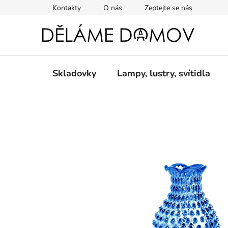
Přejít
Kontakty
O nás
Zeptejte se nás
na
obsah
Skladovky
Lampy, lustry, svítidla