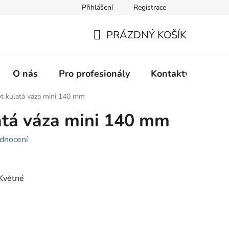
Přihlášení
Registrace
PRÁZDNÝ KOŠÍK
NÁKUPNÍ
KOŠÍK
O nás
Pro profesionály
Kontakty
Hod
ot kulatá váza mini 140 mm
atá váza mini 140 mm
dnocení
 Květné