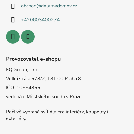
obchod
@
delamedomov.cz
+420603400274
Provozovatel e-shopu
FQ Group, s.r.o.
Velká skála 678/2, 181 00 Praha 8
IČO: 10664866
vedená u Městského soudu v Praze
Pečlivě vybraná svítidla pro interiéry, koupelny i
exteriéry.