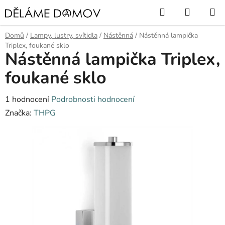
Přejít
Hledat
NÁKUP
na
KOŠÍK
obsah
Domů
/
Lampy, lustry, svítidla
/
Nástěnná
/
Nástěnná lampička
Triplex, foukané sklo
Nástěnná lampička Triplex,
foukané sklo
Průměrné
1 hodnocení
Podrobnosti hodnocení
hodnocení
Značka:
THPG
produktu
je
5,0
z
5
hvězdiček.