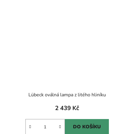
Lübeck oválná lampa z litého hliníku
2 439 Kč
DO KOŠÍKU