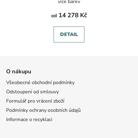
více barev
14 278 Kč
od
DETAIL
Z
á
O nákupu
p
a
Všeobecné obchodní podmínky
t
Odstoupení od smlouvy
í
Formulář pro vrácení zboží
Podmínky ochrany osobních údajů
Informace o recyklaci