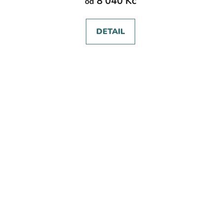
8 040 Kč
od
DETAIL