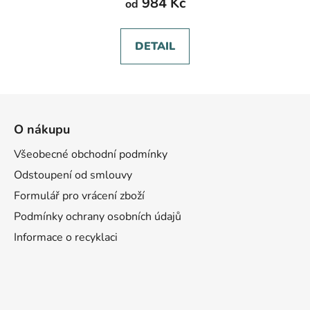
984 Kč
od
DETAIL
Z
á
O nákupu
p
a
Všeobecné obchodní podmínky
t
Odstoupení od smlouvy
í
Formulář pro vrácení zboží
Podmínky ochrany osobních údajů
Informace o recyklaci