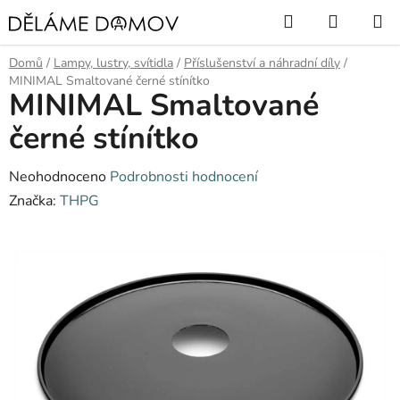
Přejít
Hledat
NÁKUP
na
KOŠÍK
obsah
Domů
/
Lampy, lustry, svítidla
/
Příslušenství a náhradní díly
/
MINIMAL Smaltované černé stínítko
MINIMAL Smaltované
černé stínítko
Průměrné
Neohodnoceno
Podrobnosti hodnocení
hodnocení
Značka:
THPG
produktu
je
0,0
z
5
hvězdiček.