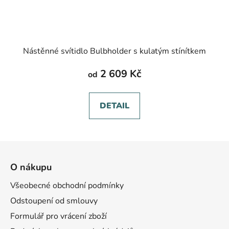
Nástěnné svítidlo Bulbholder s kulatým stínítkem
2 609 Kč
od
DETAIL
Z
á
O nákupu
p
a
Všeobecné obchodní podmínky
t
Odstoupení od smlouvy
í
Formulář pro vrácení zboží