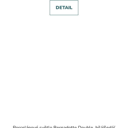
DETAIL
Porcelánové světlo Bernadotte Double, bílá/šedá/