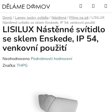
Přejít
Hledat
NÁKUP
na
KOŠÍK
obsah
Domů
/
Lampy, lustry, svítidla
/
Nástěnná
/
Přímo na zdi
/
LISILUX
Nástěnné svítidlo se sklem Enskede, IP 54, venkovní použití
LISILUX Nástěnné svítidlo
se sklem Enskede, IP 54,
venkovní použití
Průměrné
Neohodnoceno
Podrobnosti hodnocení
hodnocení
Značka:
THPG
produktu
je
0,0
z
5
hvězdiček.