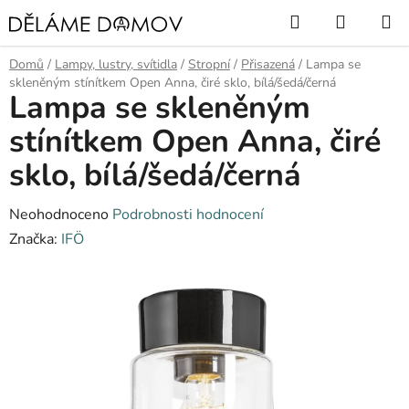
Přejít
Hledat
NÁKUP
na
KOŠÍK
obsah
Domů
/
Lampy, lustry, svítidla
/
Stropní
/
Přisazená
/
Lampa se
skleněným stínítkem Open Anna, čiré sklo, bílá/šedá/černá
Lampa se skleněným
stínítkem Open Anna, čiré
sklo, bílá/šedá/černá
Průměrné
Neohodnoceno
Podrobnosti hodnocení
hodnocení
Značka:
IFÖ
produktu
je
0,0
z
5
hvězdiček.