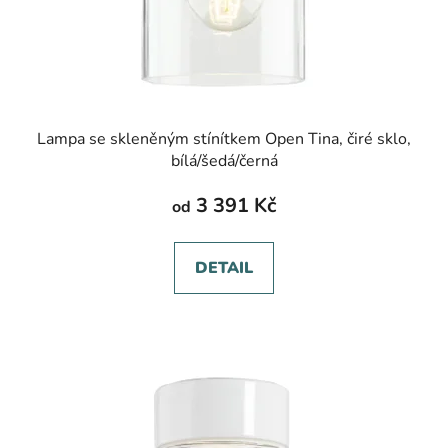
Lampa se skleněným stínítkem Open Tina, čiré sklo,
bílá/šedá/černá
3 391 Kč
od
DETAIL