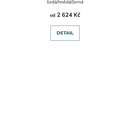
šedá/hnědá/černá
2 624 Kč
od
DETAIL