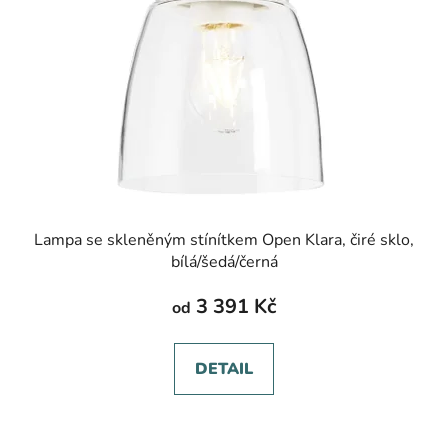
Lampa se skleněným stínítkem Open Klara, čiré sklo,
bílá/šedá/černá
3 391 Kč
od
DETAIL