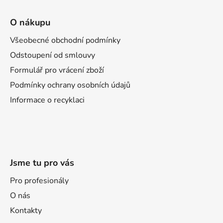
Z
á
O nákupu
p
a
Všeobecné obchodní podmínky
t
Odstoupení od smlouvy
í
Formulář pro vrácení zboží
Podmínky ochrany osobních údajů
Informace o recyklaci
Jsme tu pro vás
Pro profesionály
O nás
Kontakty