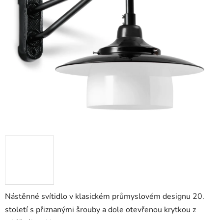
z
5
hvězdiček.
Nástěnné svítidlo v klasickém průmyslovém designu 20.
století s přiznanými šrouby a dole otevřenou krytkou z