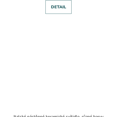
DETAIL
Italské nástěnné keramické svítidlo, různé barvy