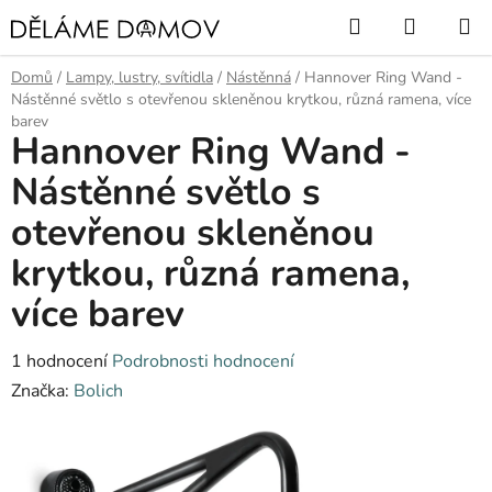
Přejít
Hledat
NÁKUP
na
KOŠÍK
obsah
Domů
/
Lampy, lustry, svítidla
/
Nástěnná
/
Hannover Ring Wand -
Nástěnné světlo s otevřenou skleněnou krytkou, různá ramena, více
barev
Hannover Ring Wand -
Nástěnné světlo s
otevřenou skleněnou
krytkou, různá ramena,
více barev
Průměrné
1 hodnocení
Podrobnosti hodnocení
hodnocení
Značka:
Bolich
produktu
je
5,0