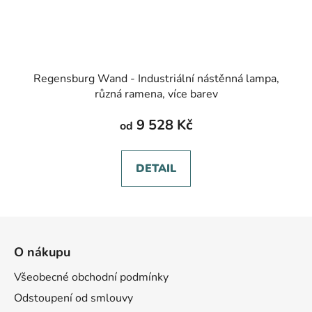
Regensburg Wand - Industriální nástěnná lampa,
různá ramena, více barev
9 528 Kč
od
DETAIL
Z
á
O nákupu
p
a
Všeobecné obchodní podmínky
t
Odstoupení od smlouvy