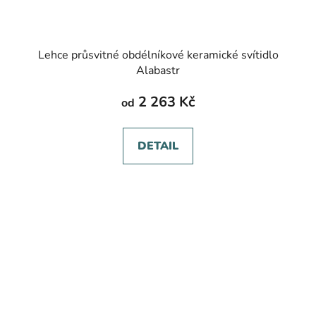
Lehce průsvitné obdélníkové keramické svítidlo
Alabastr
2 263 Kč
od
DETAIL