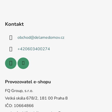
Kontakt
obchod
@
delamedomov.cz
+420603400274
Provozovatel e-shopu
FQ Group, s.r.o.
Velká skála 678/2, 181 00 Praha 8
IČO: 10664866