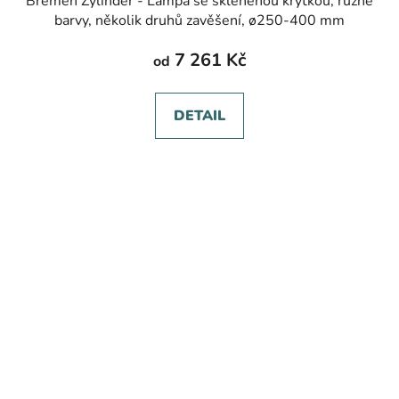
Bremen Zylinder - Lampa se skleněnou krytkou, různé
barvy, několik druhů zavěšení, ø250-400 mm
7 261 Kč
od
DETAIL