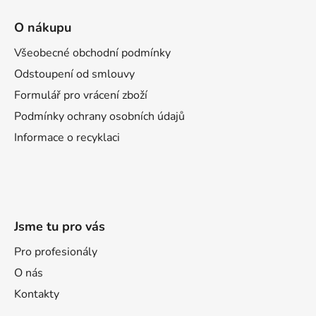
Z
á
O nákupu
p
a
Všeobecné obchodní podmínky
t
Odstoupení od smlouvy
í
Formulář pro vrácení zboží
Podmínky ochrany osobních údajů
Informace o recyklaci
Jsme tu pro vás
Pro profesionály
O nás
Kontakty