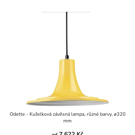
Odette - Kuželková závěsná lampa, různé barvy, ø320
mm
7 622 Kč
od