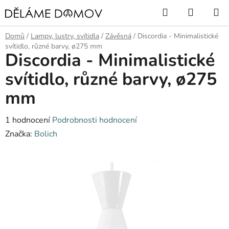
Přejít
Hledat
NÁKUP
na
KOŠÍK
obsah
Domů
/
Lampy, lustry, svítidla
/
Závěsná
/
Discordia - Minimalistické
svítidlo, různé barvy, ø275 mm
Discordia - Minimalistické
svítidlo, různé barvy, ø275
mm
Průměrné
1 hodnocení
Podrobnosti hodnocení
hodnocení
Značka:
Bolich
produktu
je
5,0
z
5
hvězdiček.