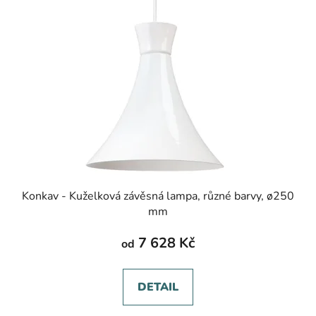
Konkav - Kuželková závěsná lampa, různé barvy, ø250
mm
7 628 Kč
od
DETAIL