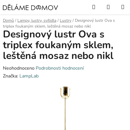
Přejít
Hledat
NÁKUP
na
KOŠÍK
obsah
Domů
/
Lampy, lustry, svítidla
/
Lustry
/
Designový lustr Ova s
triplex foukaným sklem, leštěná mosaz nebo nikl
Designový lustr Ova s
triplex foukaným sklem,
leštěná mosaz nebo nikl
Průměrné
Neohodnoceno
Podrobnosti hodnocení
hodnocení
Značka:
LampLab
produktu
je
0,0
z
5
hvězdiček.