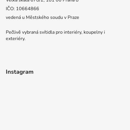
Velká skála 678/2, 181 00 Praha 8
IČO: 10664866
vedená u Městského soudu v Praze
Pečlivě vybraná svítidla pro interiéry, koupelny i
exteriéry.
Instagram