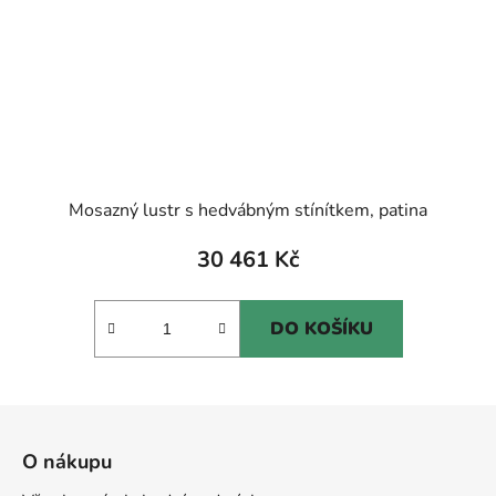
Mosazný lustr s hedvábným stínítkem, patina
30 461 Kč
DO KOŠÍKU
Z
á
O nákupu
p