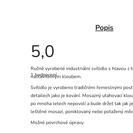
Popis
5,0
Průměrné
Ručně vyrobené industriální svítidlo s hlavou z 
hodnocení
1 hodnocení
produktu
nastavitelným kloubem.
je
5,0
Svítidlo je vyrobeno tradičními řemeslnými post
z
5
detailech jako je kování. Mosazný utahovací klou
hvězdiček.
po mnoha letech nepovolí a bude držet tak jak je
leštěné mosazi, poniklovaný nebo potažený měd
Možné povrchové úpravy: