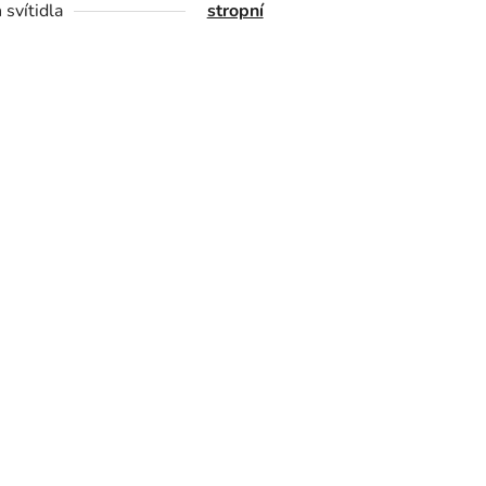
 svítidla
stropní