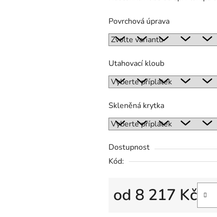
5,0
Povrchová úprava
z
5
hvězdiček.
Utahovací kloub
Skleněná krytka
Dostupnost
Kód:
od
8 217 Kč
Měrná cena: