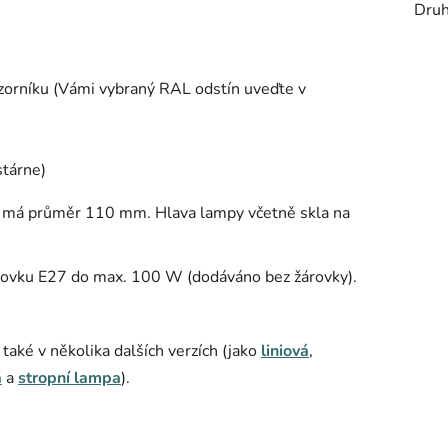
Druh
vzorníku (Vámi vybraný RAL odstín uveďte v
stárne)
a, má průměr 110 mm. Hlava lampy včetně skla na
žárovku E27 do max. 100 W (dodáváno bez žárovky).
ké v několika dalších verzích (jako
liniová
,
a
a
stropní lampa
).