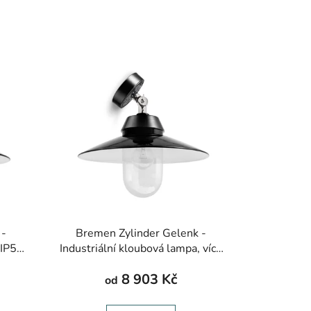
 -
Bremen Zylinder Gelenk -
 IP54,
Industriální kloubová lampa, více
 mm
barev, ø 250-400 mm
8 903 Kč
od