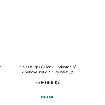
o
Mainz Kugel Gelenk - Industriální
kloubové svítidlo, více barev, ø
260 mm
9 666 Kč
od
DETAIL