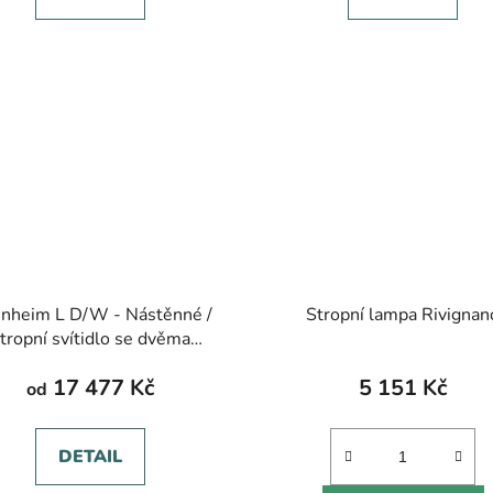
nheim L D/W - Nástěnné /
Stropní lampa Rivignan
tropní svítidlo se dvěma
ářivkami T12, různé barvy
17 477 Kč
5 151 Kč
od
DETAIL