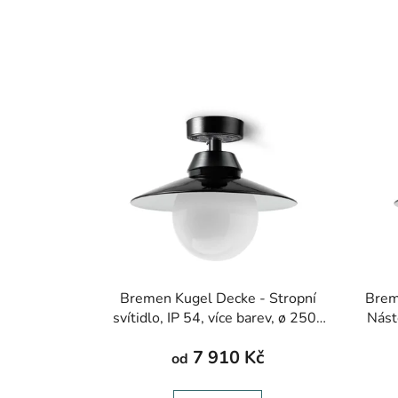
Bremen Kugel Decke - Stropní
Brem
svítidlo, IP 54, více barev, ø 250-
Nást
400 mm
7 910 Kč
od