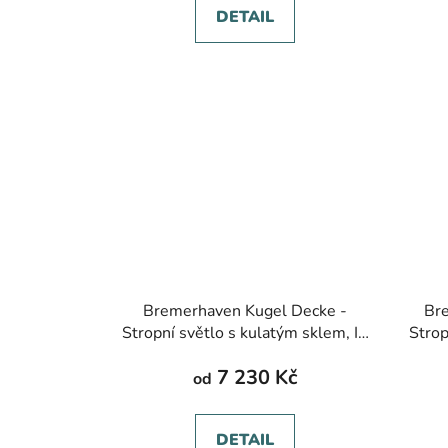
DETAIL
Bremerhaven Kugel Decke -
Br
Stropní světlo s kulatým sklem, IP
Strop
54, různé barvy
sk
7 230 Kč
od
DETAIL