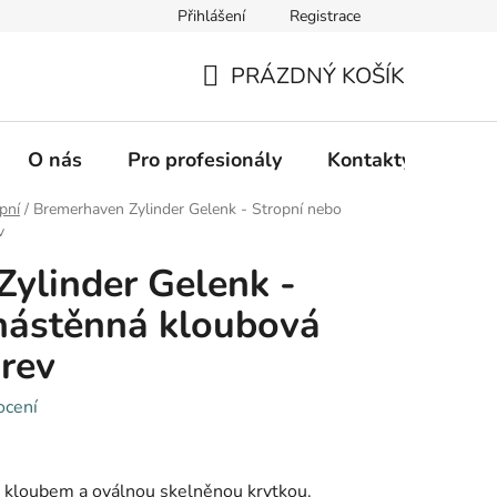
Přihlášení
Registrace
PRÁZDNÝ KOŠÍK
NÁKUPNÍ
KOŠÍK
O nás
Pro profesionály
Kontakty
Hod
pní
/
Bremerhaven Zylinder Gelenk - Stropní nebo
v
ylinder Gelenk -
nástěnná kloubová
arev
ocení
 kloubem a oválnou skelněnou krytkou.