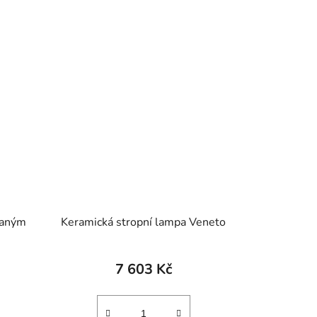
vaným
Keramická stropní lampa Veneto
7 603 Kč