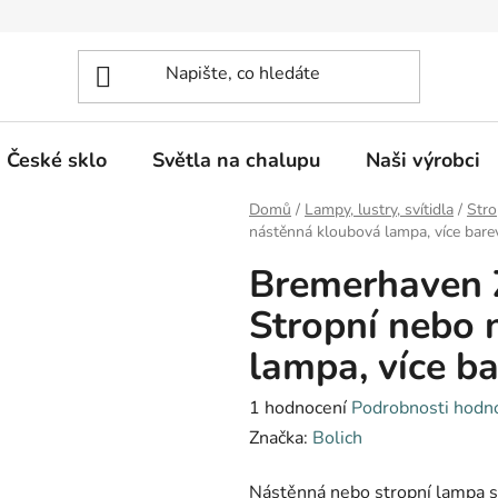
České sklo
Světla na chalupu
Naši výrobci
Domů
/
Lampy, lustry, svítidla
/
Stro
nástěnná kloubová lampa, více bare
Bremerhaven Z
Stropní nebo 
lampa, více b
Průměrné
1 hodnocení
Podrobnosti hodn
hodnocení
Značka:
Bolich
produktu
Nástěnná nebo stropní lampa s
je