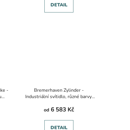
DETAIL
ke -
Bremerhaven Zylinder -
u
Industriální svítidlo, různé barvy,
více
několik druhů zavěšení
6 583 Kč
od
DETAIL