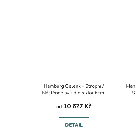
Hamburg Gelenk - Stropní /
Man
Nástěnné svítidlo s kloubem,
S
různé barvy
z
10 627 Kč
od
DETAIL