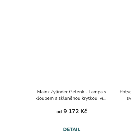
Mainz Zylinder Gelenk - Lampa s
Potsd
kloubem a skleněnou krytkou, více
sv
barev, ø 260 mm
9 172 Kč
od
DETAIL