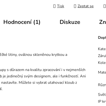
Tisk
Zeptat se
Hodnocení (1)
Diskuze
Zn
Dopl
Kate
těžké litiny, oválnou skleněnou krytkou a
Záru
Kole
upy s důrazem na kvalitu zpracování i v nejmenších
Mate
b je jedinečný svým designem, ale i funkčností. Ani
 nastavíte. Můžete si vybrat utahovací kloub z
Růz
í.
Svět
IP kr