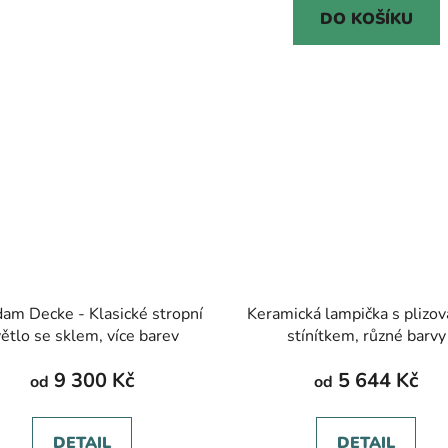
DO KOŠÍKU
am Decke - Klasické stropní
Keramická lampička s plizo
ětlo se sklem, více barev
stínítkem, různé barvy
9 300 Kč
5 644 Kč
od
od
DETAIL
DETAIL