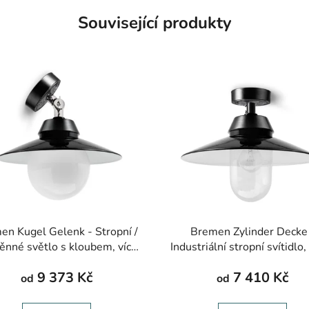
Související produkty
en Kugel Gelenk - Stropní /
Bremen Zylinder Decke
ěnné světlo s kloubem, více
Industriální stropní svítidlo,
barev, ø 250-400 mm
různé barvy, ø 250-400
9 373 Kč
7 410 Kč
od
od