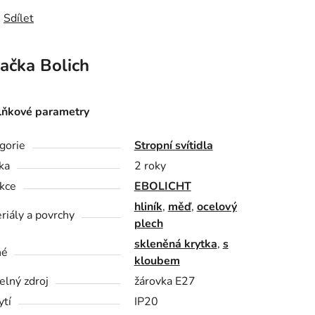
Sdílet
ačka
Bolich
ňkové parametry
gorie
Stropní svítidla
ka
2 roky
kce
EBOLICHT
hliník
,
měď
,
ocelový
riály a povrchy
plech
skleněná krytka
,
s
né
kloubem
elný zdroj
žárovka E27
ytí
IP20