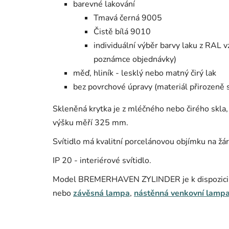
barevné lakování
Tmavá černá 9005
Čistě bílá 9010
individuální výběr barvy laku z RAL 
poznámce objednávky)
měď, hliník - lesklý nebo matný čirý lak
bez povrchové úpravy (materiál přirozeně 
Skleněná krytka je z mléčného nebo čirého skl
výšku měří 325 mm.
Svítidlo má kvalitní porcelánovou objímku na 
IP 20 - interiérové svítidlo.
Model BREMERHAVEN ZYLINDER je k dispozici ta
nebo
závěsná lampa
,
nástěnná venkovní lamp