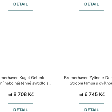
DETAIL
DETAIL
emerhaven Kugel Gelenk -
Bremerhaven Zylinder Dec
ní nebo nástěnné svítidlo se
Stropní lampa s oválno
lem, kloubové, více barev
skleněnou krytkou, IP 54, 
8 708 Kč
6 745 Kč
barev
od
od
DETAIL
DETAIL