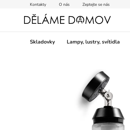
Přejít
Kontakty
O nás
Zeptejte se nás
na
obsah
Skladovky
Lampy, lustry, svítidla