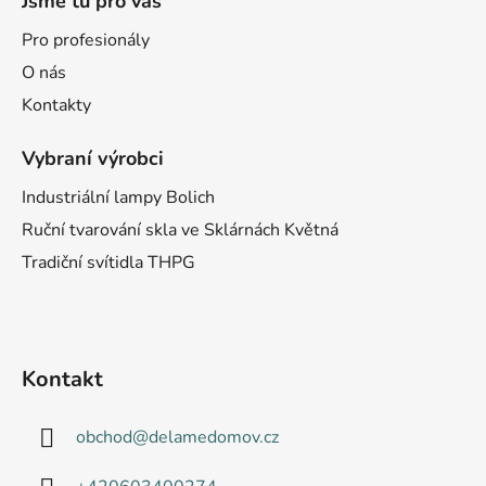
Jsme tu pro vás
Pro profesionály
O nás
Kontakty
Vybraní výrobci
Industriální lampy Bolich
Ruční tvarování skla ve Sklárnách Květná
Tradiční svítidla THPG
Kontakt
obchod
@
delamedomov.cz