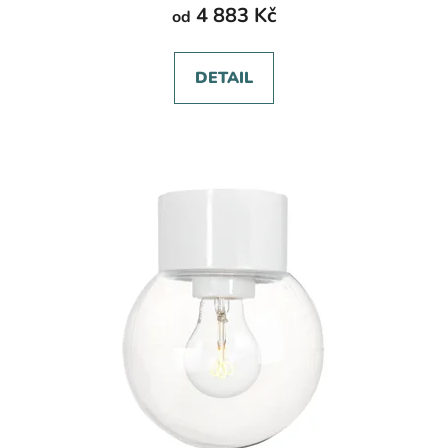
4 883 Kč
od
DETAIL