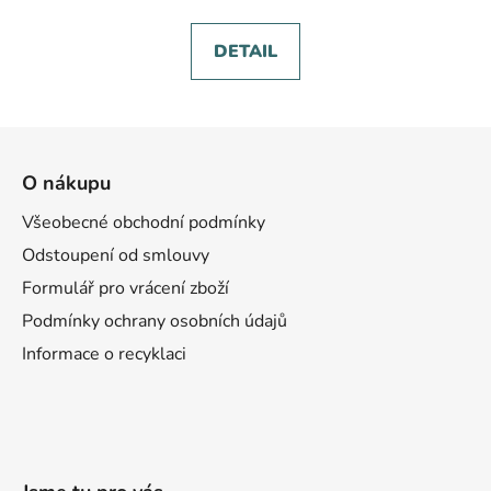
DETAIL
Z
á
O nákupu
p
a
Všeobecné obchodní podmínky
t
Odstoupení od smlouvy
í
Formulář pro vrácení zboží
Podmínky ochrany osobních údajů
Informace o recyklaci