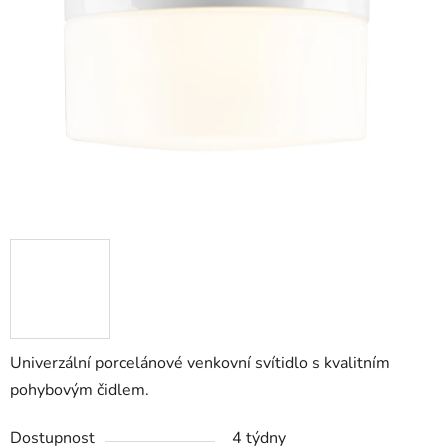
5
hvězdiček.
Univerzální porcelánové venkovní svítidlo s kvalitním
pohybovým čidlem.
Dostupnost
4 týdny