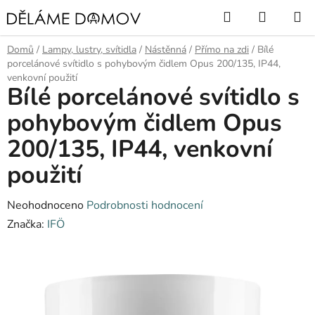
Přejít
Hledat
NÁKUP
na
KOŠÍK
obsah
Domů
/
Lampy, lustry, svítidla
/
Nástěnná
/
Přímo na zdi
/
Bílé
porcelánové svítidlo s pohybovým čidlem Opus 200/135, IP44,
venkovní použití
Bílé porcelánové svítidlo s
pohybovým čidlem Opus
200/135, IP44, venkovní
použití
Průměrné
Neohodnoceno
Podrobnosti hodnocení
hodnocení
Značka:
IFÖ
produktu
je
0,0
z